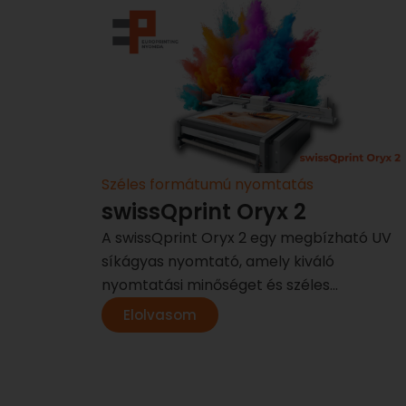
Széles formátumú nyomtatás
swissQprint Oryx 2
A swissQprint Oryx 2 egy megbízható UV
síkágyas nyomtató, amely kiváló
nyomtatási minőséget és széles...
Elolvasom