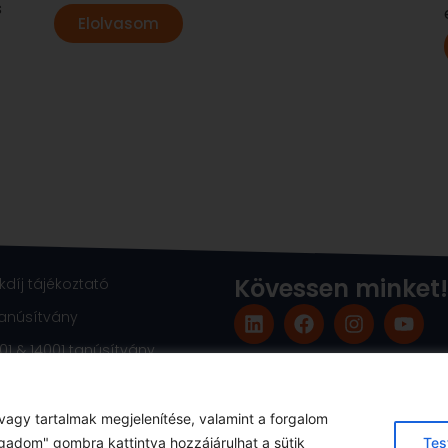
s
Elolvasom
Kövessen minket!
díj tájékoztató
L
F
I
Y
tanúsítvány
i
a
n
o
01 & 14001 tanúsítvány
n
c
s
u
k
e
t
t
e
b
a
u
d
o
g
b
vagy tartalmak megjelenítése, valamint a forgalom
i
o
r
e
gadom" gombra kattintva hozzájárulhat a sütik
Tes