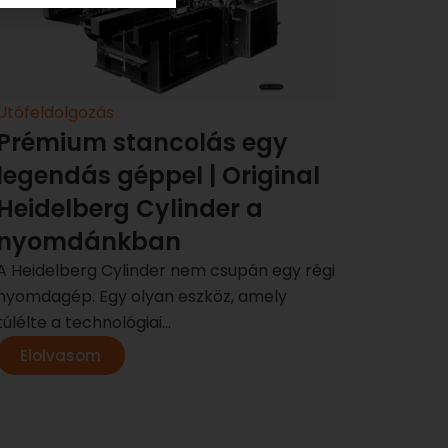
Utófeldolgozás
Prémium stancolás egy
legendás géppel | Original
Heidelberg Cylinder a
nyomdánkban
A Heidelberg Cylinder nem csupán egy régi
nyomdagép. Egy olyan eszköz, amely
túlélte a technológiai...
Elolvasom