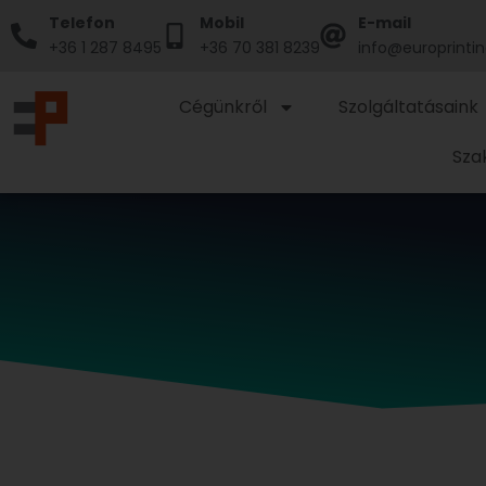
Skip
Telefon
Mobil
E-mail
to
+36 1 287 8495
+36 70 381 8239
info@europrintin
content
Cégünkről
Szolgáltatásaink
Sza