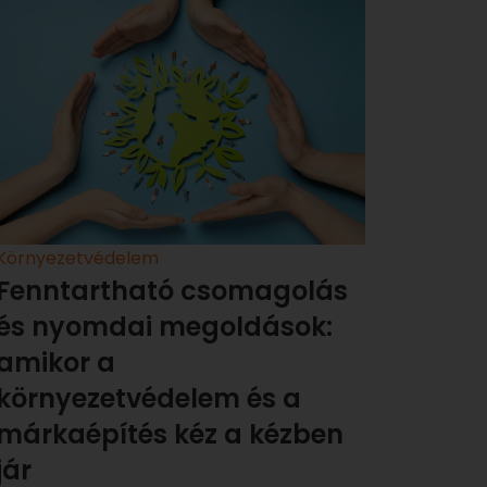
Környezetvédelem
Fenntartható csomagolás
és nyomdai megoldások:
amikor a
környezetvédelem és a
márkaépítés kéz a kézben
jár