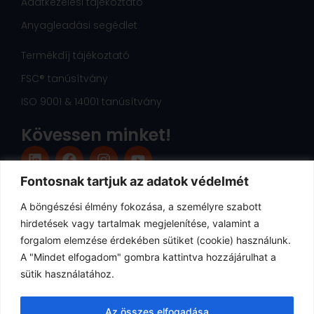
Adatkezelési tájékoztató
Anyagleadási segédlet
Termékdíj tájékoztató
FSC® tanúsítvány
ISO 9001 & 14001 tanúsítvány
Kövessen minket!
L
F
I
Y
i
a
n
o
n
c
s
u
Fontosnak tartjuk az adatok védelmét
k
e
t
t
e
b
a
u
A böngészési élmény fokozása, a személyre szabott
d
o
g
b
hirdetések vagy tartalmak megjelenítése, valamint a
i
o
r
e
forgalom elemzése érdekében sütiket (cookie) használunk.
n
k
a
A "Mindet elfogadom" gombra kattintva hozzájárulhat a
m
sütik használatához.
Az összes elfogadása