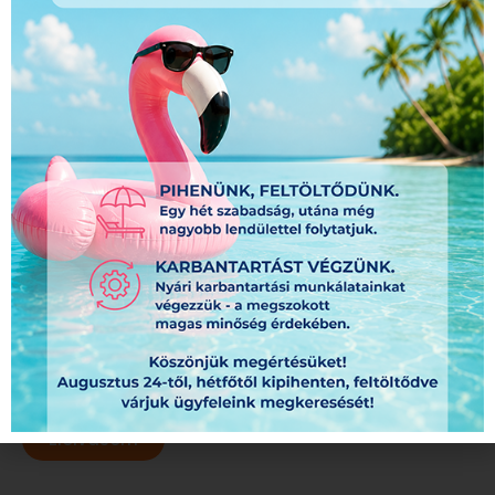
Széles formátumú nyomtatás
Frissítse kültéri reklámjait
okosan – komplett csere helyett
elég egy új grafika
A kültéri és beltéri reklámeszközök megjelenése
kulcsszerepet játszik abban, hogyan látják a
vásárlók az Ön...
Elolvasom