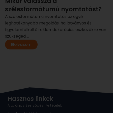
Mikor válassza a
szélesformátumú nyomtatást?
A szélesformátumú nyomtatás az egyik
leghatékonyabb megoldás, ha látványos és
figyelemfelkeltő reklámdekorációs eszközökre van
szükséged....
Elolvasom
Hasznos linkek
Általános Szerződési Feltételek