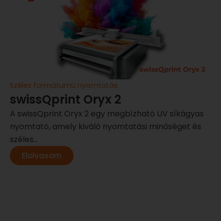
Széles formátumú nyomtatás
swissQprint Oryx 2
A swissQprint Oryx 2 egy megbízható UV síkágyas
nyomtató, amely kiváló nyomtatási minőséget és
széles...
Elolvasom