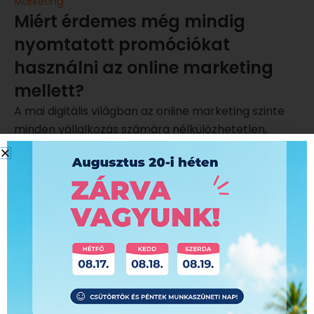
Marketing
Miért érdemes még mindig
nyomtatott promóciókat
használni az online marketing
mellett?
A mai digitális világban az online marketing szinte
minden vállalkozás számára nélkülözhetetlen,
azonban a nyomtatott...
Elolvasom