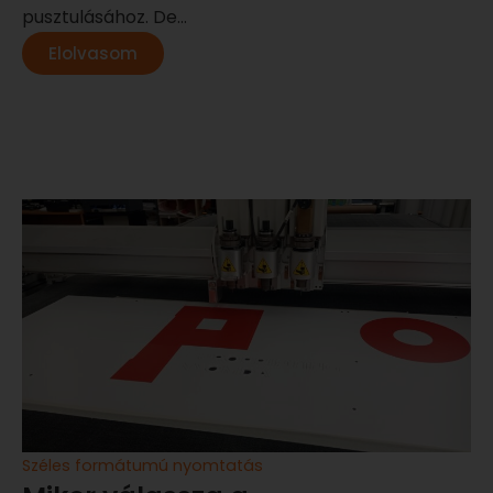
pusztulásához. De...
Elolvasom
Széles formátumú nyomtatás