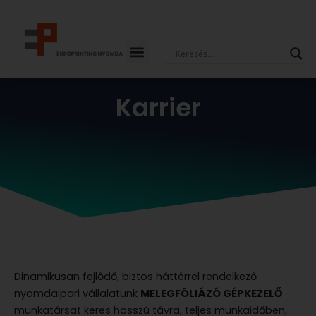
Skip
to
content
Karrier
Dinamikusan fejlődő, biztos háttérrel rendelkező
nyomdaipari vállalatunk
MELEGFÓLIÁZÓ GÉPKEZELŐ
munkatársat keres hosszú távra, teljes munkaidőben,