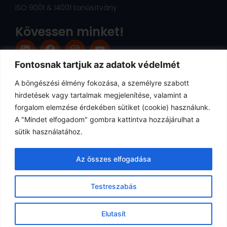
ISO 9001 & 14001 tanúsítvány
Kövessen minket!
L
F
I
Y
i
a
n
o
n
c
s
u
Fontosnak tartjuk az adatok védelmét
k
e
t
t
A böngészési élmény fokozása, a személyre szabott
e
b
a
u
d
o
g
b
hirdetések vagy tartalmak megjelenítése, valamint a
i
o
r
e
forgalom elemzése érdekében sütiket (cookie) használunk.
n
k
a
A "Mindet elfogadom" gombra kattintva hozzájárulhat a
m
sütik használatához.
Az összes elfogadása
Testreszabás
Elutasít
Europrinting Kft. 2001-2026 © Minden jog fenntartva