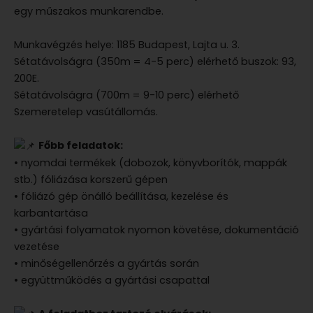
egy műszakos munkarendbe.
Munkavégzés helye: 1185 Budapest, Lajta u. 3.
Sétatávolságra (350m = 4-5 perc) elérhető buszok: 93,
200E.
Sétatávolságra (700m = 9-10 perc) elérhető
Szemeretelep vasútállomás.
Főbb feladatok:
• nyomdai termékek (dobozok, könyvborítók, mappák
stb.) fóliázása korszerű gépen
• fóliázó gép önálló beállítása, kezelése és
karbantartása
• gyártási folyamatok nyomon követése, dokumentáció
vezetése
• minőségellenőrzés a gyártás során
• együttműködés a gyártási csapattal