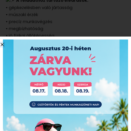
A feladathoz tartozó elvárások:
• gépkezelésben való jártasság
• műszaki érzék
• precíz munkavégzés
• megbízhatóság
• jó fizikai állóképesség
• előnyt jelent nyomdában szerzett tapasztalat
Amit kínálunk:
• stabil, hosszú távú munkalehetőség
• folyamatos fejlődési lehetőség
• modern, igényes munkakörnyezet
• próbaidő után magánorvosi ellátás biztosítása
• fizetés megegyezés szerint – tapasztalattól függően
Jelentkzés fényképes önéletrajzzal:
hr@europrinting.hu