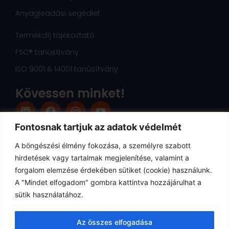
Anyagleadási segédlet
Termékdíj tájékoztató
FSC® tanúsítvány
ISO 9001 & 14001 tanúsítvány
Kövessen minket!
L
F
I
Y
i
a
n
o
n
c
s
u
Fontosnak tartjuk az adatok védelmét
k
e
t
t
e
b
a
u
A böngészési élmény fokozása, a személyre szabott
d
o
g
b
hirdetések vagy tartalmak megjelenítése, valamint a
i
o
r
e
forgalom elemzése érdekében sütiket (cookie) használunk.
n
k
a
A "Mindet elfogadom" gombra kattintva hozzájárulhat a
m
sütik használatához.
Az összes elfogadása