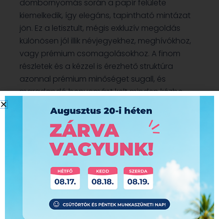
dombornyomás során a papír felülete
kiemelkedik, így elegáns, tapintható mintázat
jön. Ez a letisztult, mégis exkluzív megoldás
különösen jól illik névjegyekhez, meghívókhoz,
vagy prémium csomagolásokhoz. A finom
részletek és a kézzel is érezhető struktúra
azonnal prémium minőséget sugall, és
maradandó benyomást kelt minden kézbe
vevő számára.
A prémium hatás növelhető, ha kiadványához
kreatív papírt választ.
Árajánlatot kérek