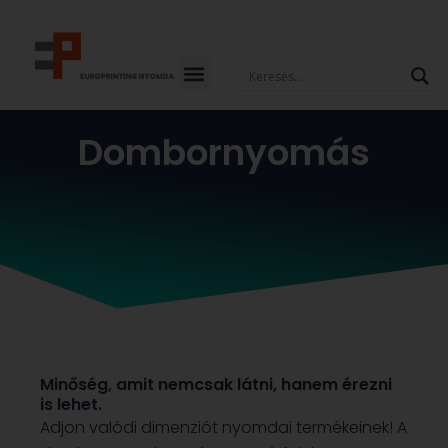
Skip
to
content
Dombornyomás
Minőség, amit nemcsak látni, hanem érezni
is lehet.
Adjon valódi dimenziót nyomdai termékeinek! A