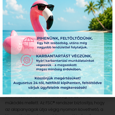
FSC® tanúsítvány – Tudatos
választás, ami értéket teremt
FSC® tanúsítvánnyal rendelkező nyomdaként (
FSC-
C162127
) garantáljuk, hogy az általunk felhasznált
papír ellenőrzött, felelős forrásból származik. Ez
nemcsak a környezet védelmét szolgálja, hanem
erős üzenetet közvetít az Ön ügyfelei felé is: cége
elkötelezett a fenntarthatóság és az etikus
működés mellett. Az FSC® rendszer biztosítja, hogy
az alapanyagok útja végig nyomon követhető, a