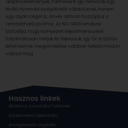
alapkövetelmények. Partnereink így nemcsak egy
kiváló nyomdai szolgáltatót választanak, hanem
egy olyan céget is, amely aktívan hozzájárul a
fenntartható jövőhöz. Az ISO 14001 rendszer
biztosítja, hogy környezeti teljesítményünket
folyamatosan mérjük és fejlesszük, így Ön is biztos
lehet benne: megrendelése valóban felelős módon
valósul meg.
Hasznos linkek
Általános Szerződési Feltételek
Adatkezelési tájékoztató
Anyagleadási segédlet