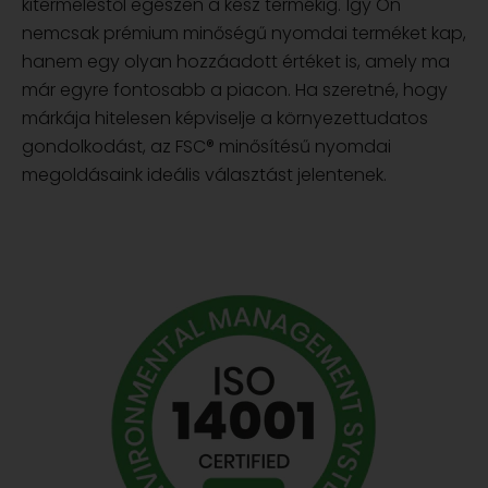
kitermeléstől egészen a kész termékig. Így Ön
nemcsak prémium minőségű nyomdai terméket kap,
hanem egy olyan hozzáadott értéket is, amely ma
már egyre fontosabb a piacon. Ha szeretné, hogy
márkája hitelesen képviselje a környezettudatos
gondolkodást, az FSC® minősítésű nyomdai
megoldásaink ideális választást jelentenek.