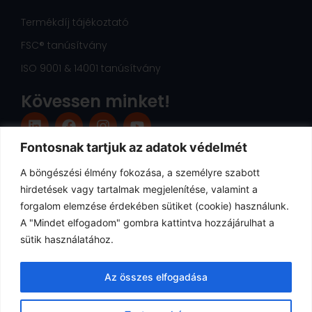
Termékdíj tájékoztató
FSC® tanúsítvány
ISO 9001 & 14001 tanúsítvány
Kövessen minket!
L
F
I
Y
i
a
n
o
n
c
s
u
Fontosnak tartjuk az adatok védelmét
k
e
t
t
e
b
a
u
A böngészési élmény fokozása, a személyre szabott
d
o
g
b
hirdetések vagy tartalmak megjelenítése, valamint a
i
o
r
e
forgalom elemzése érdekében sütiket (cookie) használunk.
n
k
a
A "Mindet elfogadom" gombra kattintva hozzájárulhat a
m
sütik használatához.
Az összes elfogadása