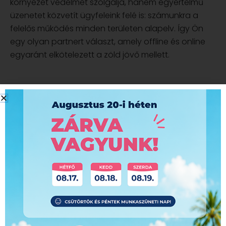
környezet védelmét szolgálja, hanem egyértelmű
üzenetet közvetít ügyfeleink felé is: számunkra a
felelős működés minden területen alapelv. Így Ön
egy olyan partnert választ, amely offline és online
egyaránt elkötelezett a zöld jövő mellett.