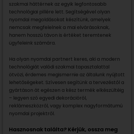
szakmai háttérnek az egyik legfontosabb
technológiai pillére lett. Segítségével olyan
nyomdai megoldásokat készítünk, amelyek
nemcsak megfelelnek a mai elvárásoknak,
hanem hosszú távon is értéket teremtenek
ügyfeleink számára.
Ha olyan nyomdai partnert keres, aki a modern
technológiát valódi szakmai tapasztalattal
ötvözi, érdemes megismernie az általunk nyújtott
lehetőségeket. Szívesen segítünk a tervezéstől a
gyártáson át egészen a kész termék elkészültéig
– legyen szó egyedi dekorációról,
reklámeszközről, vagy komplex nagyformátumú
nyomdai projektről.
Hasznosnak találta? Kérjük, ossza meg