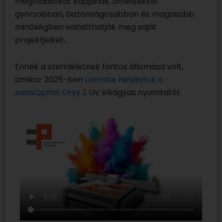
megoldásokat kapjanak, amelyekkel
gyorsabban, biztonságosabban és magasabb
minőségben valósíthatják meg saját
projektjeiket.
Ennek a szemléletnek fontos állomása volt,
amikor 2025-ben
üzembe helyeztük a
swissQprint Oryx 2
UV síkágyas nyomtatót.