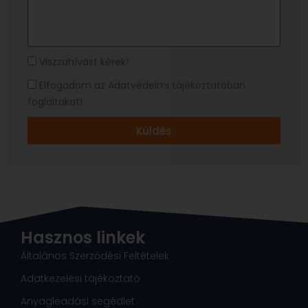
leírása
Visszahívást
Viszzahívást kérek!
kérek!
Elfogadom
Elfogadom az Adatvédelmi tájékoztatóban
az
foglaltakat!
Adatvédelmi
tájékoztatóban
Küldés
foglaltakat!
Hasznos linkek
Általános Szerződési Feltételek
Adatkezelési tájékoztató
Anyagleadási segédlet