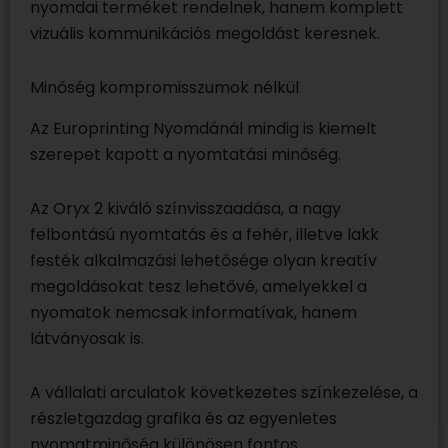
nyomdai terméket rendelnek, hanem komplett
vizuális kommunikációs megoldást keresnek.
Minőség kompromisszumok nélkül
Az Europrinting Nyomdánál mindig is kiemelt
szerepet kapott a nyomtatási minőség.
Az Oryx 2 kiváló színvisszaadása, a nagy
felbontású nyomtatás és a fehér, illetve lakk
festék alkalmazási lehetősége olyan kreatív
megoldásokat tesz lehetővé, amelyekkel a
nyomatok nemcsak informatívak, hanem
látványosak is.
A vállalati arculatok következetes színkezelése, a
részletgazdag grafika és az egyenletes
nyomatminőség különösen fontos