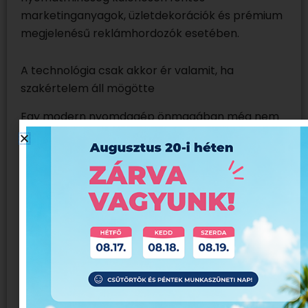
marketinganyagok, üzletdekorációk és prémium
megjelenésű reklámhordozók esetében.
A technológia csak akkor ér valamit, ha
szakértelem áll mögötte
Egy modern nyomdagép önmagában még nem
garancia a kiváló végeredményre.
A megfelelő alapanyag kiválasztása, a
színkezelés, az előkészítés, a gyártási folyamatok
optimalizálása és a minőség-ellenőrzés mind
olyan tényezők, amelyekhez tapasztalt
szakemberekre van szükség.
Az Europrinting több mint negyedszázada
dolgozik azon, hogy ügyfelei számára ne