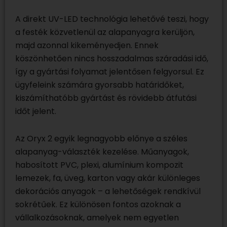
A direkt UV-LED technológia lehetővé teszi, hogy
a festék közvetlenül az alapanyagra kerüljön,
majd azonnal kikeményedjen. Ennek
köszönhetően nincs hosszadalmas száradási idő,
így a gyártási folyamat jelentősen felgyorsul. Ez
ügyfeleink számára gyorsabb határidőket,
kiszámíthatóbb gyártást és rövidebb átfutási
időt jelent.
Az Oryx 2 egyik legnagyobb előnye a széles
alapanyag-választék kezelése. Műanyagok,
habosított PVC, plexi, alumínium kompozit
lemezek, fa, üveg, karton vagy akár különleges
dekorációs anyagok – a lehetőségek rendkívül
sokrétűek. Ez különösen fontos azoknak a
vállalkozásoknak, amelyek nem egyetlen