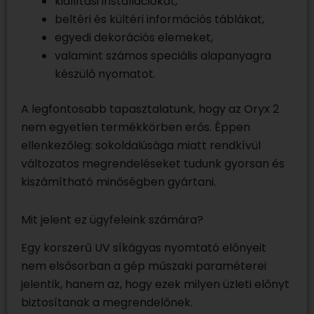
kiállítási installációkat,
beltéri és kültéri információs táblákat,
egyedi dekorációs elemeket,
valamint számos speciális alapanyagra
készülő nyomatot.
A legfontosabb tapasztalatunk, hogy az Oryx 2
nem egyetlen termékkörben erős. Éppen
ellenkezőleg: sokoldalúsága miatt rendkívül
változatos megrendeléseket tudunk gyorsan és
kiszámítható minőségben gyártani.
Mit jelent ez ügyfeleink számára?
Egy korszerű UV síkágyas nyomtató előnyeit
nem elsősorban a gép műszaki paraméterei
jelentik, hanem az, hogy ezek milyen üzleti előnyt
biztosítanak a megrendelőnek.