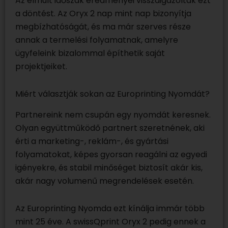
Az elmúlt időszak eredményei visszaigazolták ezt
a döntést. Az Oryx 2 nap mint nap bizonyítja
megbízhatóságát, és ma már szerves része
annak a termelési folyamatnak, amelyre
ügyfeleink bizalommal építhetik saját
projektjeiket.
Miért választják sokan az Europrinting Nyomdát?
Partnereink nem csupán egy nyomdát keresnek.
Olyan együttműködő partnert szeretnének, aki
érti a marketing-, reklám-, és gyártási
folyamatokat, képes gyorsan reagálni az egyedi
igényekre, és stabil minőséget biztosít akár kis,
akár nagy volumenű megrendelések esetén.
Az Europrinting Nyomda ezt kínálja immár több
mint 25 éve. A swissQprint Oryx 2 pedig ennek a