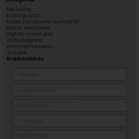
Marketing
Dobozgyártás
Széles formátumú nyomtatás
Ofszet nyomtatás
Digitális nyomtatás
Utófeldolgozás
Környezetvédelem
Jó tudni!
Árajánlatkérés
Cégnév
Kapcsolattartó
Telefonszám
E-
mail
cím
Munka