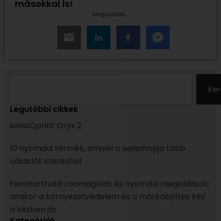
másokkal is!
Megosztom...
Search
Ker
Legutóbbi cikkek
swissQprint Oryx 2
10 nyomdai termék, amivel a webshopja több
vásárlót szerezhet
Fenntartható csomagolás és nyomdai megoldások:
amikor a környezetvédelem és a márkaépítés kéz
a kézben jár
Kategóriák