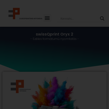
Skip
to
content
swissQprint Oryx 2
-
Széles formátumú nyomtatás
-