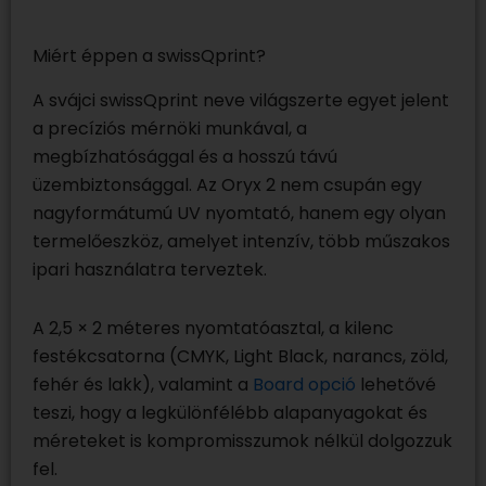
Miért éppen a swissQprint?
A svájci swissQprint neve világszerte egyet jelent
a precíziós mérnöki munkával, a
megbízhatósággal és a hosszú távú
üzembiztonsággal. Az Oryx 2 nem csupán egy
nagyformátumú UV nyomtató, hanem egy olyan
termelőeszköz, amelyet intenzív, több műszakos
ipari használatra terveztek.
A 2,5 × 2 méteres nyomtatóasztal, a kilenc
festékcsatorna (CMYK, Light Black, narancs, zöld,
fehér és lakk), valamint a
Board opció
lehetővé
teszi, hogy a legkülönfélébb alapanyagokat és
méreteket is kompromisszumok nélkül dolgozzuk
fel.