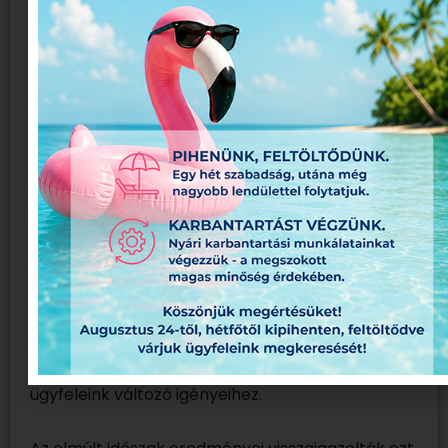
egyszerűen nyomtatást, hanem komplett
nyomdai megoldásokat biztosítson.
Közel ötven munkatársunk, korszerű gépparkunk
és több ezer sikeresen megvalósított projekt
jelenti azt a szakmai hátteret, amelyre ügyfeleink
hosszú távon is számíthatnak.
Egy beruházás, amely a jövőt szolgálja
Az Oryx 2 beszerzése nem egy egyszeri fejlesztés
volt, hanem egy hosszú távú stratégiai döntés.
Célunk az volt, hogy tovább növeljük gyártási
kapacitásunkat, bővítsük szolgáltatásainkat, és
még gyorsabban tudjunk alkalmazkodni
ügyfeleink változó igényeihez.