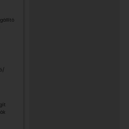
gállító
g
zó/
gít
kák