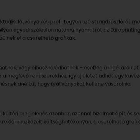
tuális, látványos és profi. Legyen szó strandzászlóról, me
rmilyen egyedi szélesformátumú nyomatról, az Europrintin
nek el a cserélhető grafikák.
lhatnak, vagy elhasználódhatnak – esetleg a logó, arculat
ek a meglévő rendszerekhez, így új életet adhat egy kávé
ésnek anélkül, hogy új állványokat kellene vásárolnia.
ofi kültéri megjelenés azonban azonnal bizalmat épít és se
i a reklámeszközeit költséghatékonyan, a cserélhető grafi