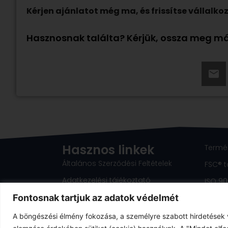
Kérjen ajánlatot még ma, és frissítse vállal
Hasznosnak találta? Kérjük, ossza meg má
Hasznos linkek
Termék
Általános Szerződési Feltételek
FSC® 
Adatkezelési tájékoztató
ISO 90
Anyagleadási segédlet
Fontosnak tartjuk az adatok védelmét
A böngészési élmény fokozása, a személyre szabott hirdetések 