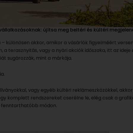
llalkozásoknak: újítsa meg beltéri és kültéri megjelen
á – különösen akkor, amikor a vásárlók figyelméért verse
 a terasznyitás, vagy a nyári akciók időszaka, itt az ideje
iát sugározzák, mint a márkája.
ia.
llványokkal, vagy egyéb kültéri reklámeszközökkel, akkor
gy komplett rendszereket cserélne le, elég csak a grafik
s fenntarthatóbb módon.