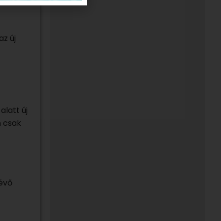
z új
latt új
n csak
évő