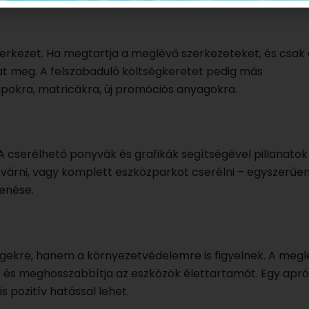
rkezet. Ha megtartja a meglévő szerkezeteket, és csak a
at meg. A felszabaduló költségkeretet pedig más
apokra, matricákra, új promóciós anyagokra.
cserélhető ponyvák és grafikák segítségével pillanatok a
 várni, vagy komplett eszközparkot cserélni – egyszerűe
lenése.
gekre, hanem a környezetvédelemre is figyelnek. A megl
t és meghosszabbítja az eszközök élettartamát. Egy apró
 pozitív hatással lehet.