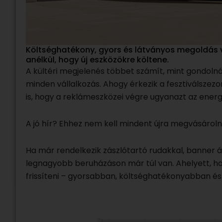
Költséghatékony, gyors és látványos megoldás vá
anélkül, hogy új eszközökre költene.
A kültéri megjelenés többet számít, mint gondoln
minden vállalkozás. Ahogy érkezik a fesztiválszezon,
is, hogy a reklámeszközei végre ugyanazt az energ
A jó hír? Ehhez nem kell mindent újra megvásároln
Ha már rendelkezik zászlótartó rudakkal, banner á
legnagyobb beruházáson már túl van. Ahelyett, ho
frissíteni – gyorsabban, költséghatékonyabban é