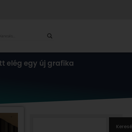
tt elég egy új grafika
Search
Keres