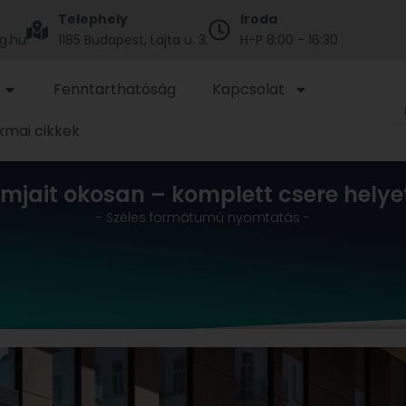
Telephely
Iroda
g.hu
1185 Budapest, Lajta u. 3.
H-P 8:00 - 16:30
Fenntarthatóság
Kapcsolat
kmai cikkek
lámjait okosan – komplett csere helye
-
Széles formátumú nyomtatás
-