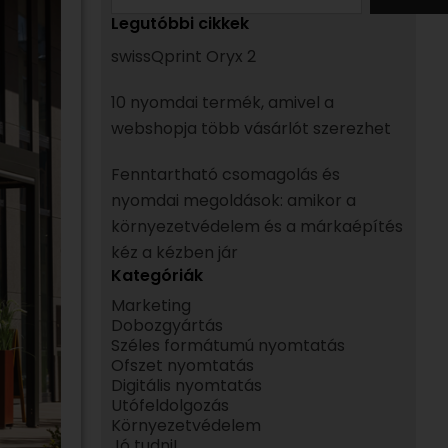
Legutóbbi cikkek
swissQprint Oryx 2
10 nyomdai termék, amivel a
webshopja több vásárlót szerezhet
Fenntartható csomagolás és
nyomdai megoldások: amikor a
környezetvédelem és a márkaépítés
kéz a kézben jár
Kategóriák
Marketing
Dobozgyártás
Széles formátumú nyomtatás
Ofszet nyomtatás
Digitális nyomtatás
Utófeldolgozás
Környezetvédelem
Jó tudni!