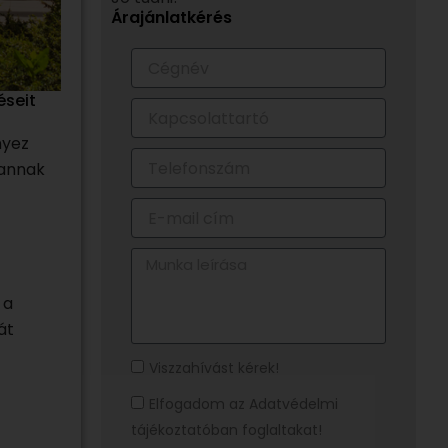
Árajánlatkérés
Cégnév
éseit
Kapcsolattartó
nyez
Telefonszám
 annak
E-
mail
cím
Munka
leírása
 a
át
Visszahívást
Viszzahívást kérek!
kérek!
Elfogadom
Elfogadom az Adatvédelmi
az
tájékoztatóban foglaltakat!
Adatvédelmi