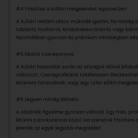
#4 Frissítse a kültéri megjelenést egyszerűen
A kültéri reklám akkor működik igazán, ha mindig ak
tábláról, molinóról, kirakatdekorációról, vagy bá
Nyomdában gyorsan és prémium minőségben készül
#5 Molinó csereponyva
A kültéri használat során az anyagok idővel kifaku
változott. Cseregrafikáink tökéletesen illeszkedn
étterem teraszának, vagy egy üzlet előtti megjelen
#6 Legyen mindig látható
A vásárlók figyelme gyorsan változik. Egy friss, pr
kitűnni a konkurencia közül. Ha szeretné frissíten
jelentik az egyik legjobb megoldást.