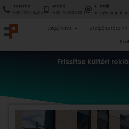
Skip
Telefon
Mobil
E-mail
to
+36 1 287 8495
+36 70 381 8239
info@europrintin
content
Cégünkről
Szolgáltatásaink
Sza
Frissítse kültéri rek