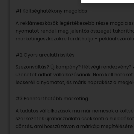
#1 Költséghatékony megoldás
A reklámeszközök legértékesebb része maga a sze
nyomatot rendeli meg, jelentős összeget takaríth
marketingeszközökre fordíthatja – például szóról
#2 Gyors arculatfrissítés
Szezonváltás? Új kampány? Hétvégi rendezvény? A 
üzenetet adhat vállalkozásának. Nem kell heteket
lecseréli a nyomatot, és máris naprakész a megje
#3 Fenntarthatóbb marketing
A tudatos vállalkozások ma már nemcsak a költsé
szerkezetek újrahasználata csökkenti a hulladéko
döntés, ami hosszú távon a márkája megítélésére is