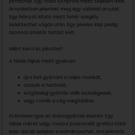
járhatnak. Egy rossz színprofil miatt teljesen más
árnyalatban jelenhet meg egy vállalati arculat.
Egy hiányzó kifutó miatt fehér szegély
keletkezhet vágás után. Egy pixeles kép pedig
azonnal amatőr hatást kelt.
Miért kerül ez pénzbe?
A hibás fájlok miatt gyakran:
újra kell gyártani a teljes munkát,
csúszik a határidő,
sürgősségi gyártás válik szükségessé,
vagy romlik a cég megítélése.
Különösen igaz ez dobozgyártás esetén. Egy
hibás méret vagy rosszul pozicionált grafika több
ezer darab selejtet eredményezhet, ami jelentős