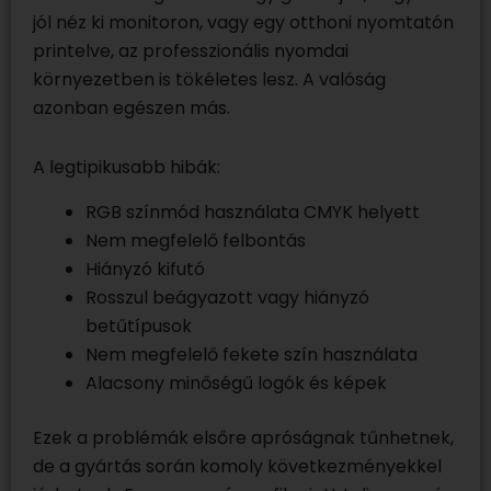
jól néz ki monitoron, vagy egy otthoni nyomtatón
printelve, az professzionális nyomdai
környezetben is tökéletes lesz. A valóság
azonban egészen más.
A legtipikusabb hibák:
RGB színmód használata CMYK helyett
Nem megfelelő felbontás
Hiányzó kifutó
Rosszul beágyazott vagy hiányzó
betűtípusok
Nem megfelelő fekete szín használata
Alacsony minőségű logók és képek
Ezek a problémák elsőre apróságnak tűnhetnek,
de a gyártás során komoly következményekkel