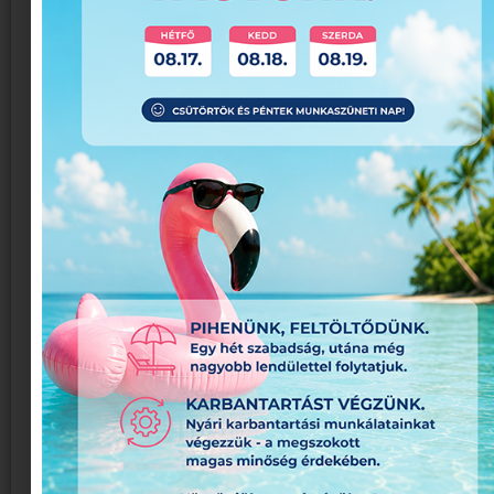
munkát, hanem valóban azt az eljárást
választjuk, ami az ügyfél számára a legjobb.
#3 A határidők alábecsülése
A harmadik hiba talán a legveszélyesebb: amikor
a cégek túl későn kezdik el a gyártási folyamatot.
Sok vállalkozás úgy tekint a nyomdára, mint egy
‘gyors kivitelezőre’, ahol minden azonnal elkészül.
A valóságban azonban egy professzionális
nyomdai projekt több lépésből áll:
grafikai ellenőrzés,
előkészítés,
próbagyártás,
nyomtatás,