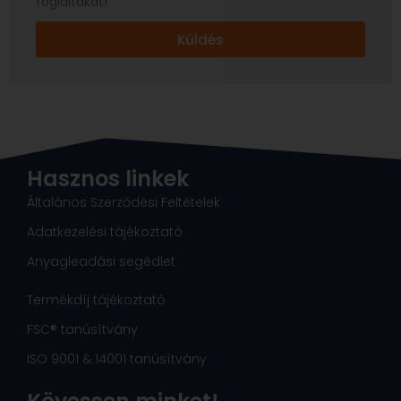
foglaltakat!
Adatvédelmi
tájékoztatóban
Küldés
foglaltakat!
Hasznos linkek
Általános Szerződési Feltételek
Adatkezelési tájékoztató
Anyagleadási segédlet
Termékdíj tájékoztató
FSC® tanúsítvány
ISO 9001 & 14001 tanúsítvány