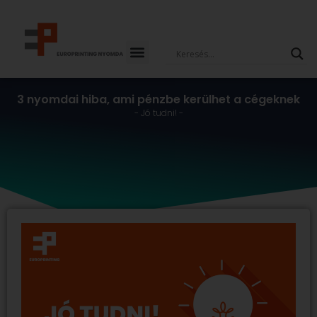
Skip
to
content
3 nyomdai hiba, ami pénzbe kerülhet a cégeknek
-
Jó tudni!
-