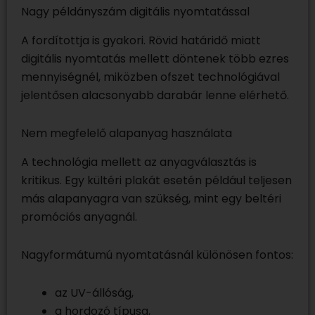
Nagy példányszám digitális nyomtatással
A fordítottja is gyakori. Rövid határidő miatt
digitális nyomtatás mellett döntenek több ezres
mennyiségnél, miközben ofszet technológiával
jelentősen alacsonyabb darabár lenne elérhető.
Nem megfelelő alapanyag használata
A technológia mellett az anyagválasztás is
kritikus. Egy kültéri plakát esetén például teljesen
más alapanyagra van szükség, mint egy beltéri
promóciós anyagnál.
Nagyformátumú nyomtatásnál különösen fontos:
az UV-állóság,
a hordozó típusa,