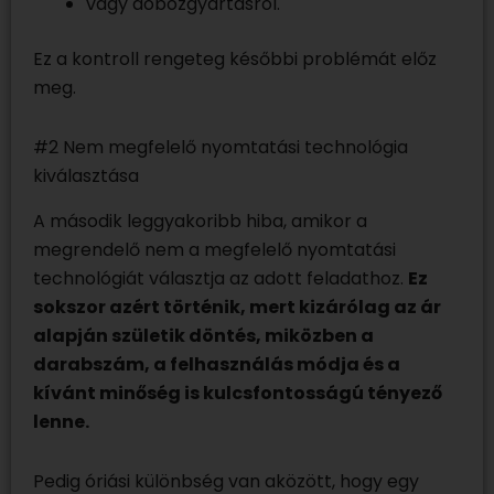
vagy dobozgyártásról.
Ez a kontroll rengeteg későbbi problémát előz
meg.
#2 Nem megfelelő nyomtatási technológia
kiválasztása
A második leggyakoribb hiba, amikor a
megrendelő nem a megfelelő nyomtatási
technológiát választja az adott feladathoz.
Ez
sokszor azért történik, mert kizárólag az ár
alapján születik döntés, miközben a
darabszám, a felhasználás módja és a
kívánt minőség is kulcsfontosságú tényező
lenne.
Pedig óriási különbség van aközött, hogy egy