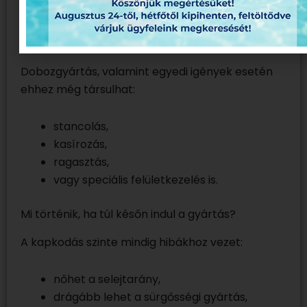
száradás,
kötészet vagy feldolgozás,
csomagolás és szállítás.
Dobozgyártás, valamint egyedi igények esetén
ehhez még társulhat:
stancolás,
kasírozás,
ragasztás,
vagy speciális felületkezelés is.
Mi történik, ha túl későn indul a gyártás?
A kapkodás szinte mindig hibákhoz vezet:
nőhet a selejtarány,
drágább lehet a sürgősségi gyártás,