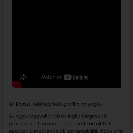
#1 Rosszul előkészített grafikai anyagok
Az egyik leggyakoribb és legköltségesebb
probléma a hibásan leadott grafikai fájl. Sok
esetben a megrendelők úgy gondolják, hogy ami