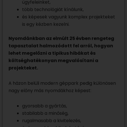
ügyfeleinket,
több technológiát kínálunk,
és képesek vagyunk komplex projekteket
is egy kézben kezelni.
Nyomdánkban az elmúlt 25 évben rengeteg
tapasztalat halmozódott fel arról, hogyan
lehet megelőzni a tipikus hibákat és
költséghatékonyan megvalósítani a
projekteket.
A házon belüli modern géppark pedig különösen
nagy előny más nyomdákhoz képest:
gyorsabb a gyártás,
stabilabb a minőség,
rugalmasabb a kivitelezés,