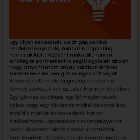
Egy olyan tapasztalt, saját gépparkkal
rendelkező nyomda, mint az Europrinting
nemcsak kivitelezőként működik, hanem
stratégiai partnerként is segíti ügyfeleit abban,
hogy a nyomtatott anyag valóban értéket
teremtsen – ne pedig felesleges költséget.
A nyomtatott marketinganyagoknak ma is
komoly szerepük van az üzleti kommunikációban.
Egy igényes katalógus, egy jól megtervezett
doboz, vagy egy látványos molinó bizalmat épít,
erősíti a márkát és közvetlenül hat az
értékesítésre. Ugyanakkor a nyomdai gyártás
során elkövetett hibák nemcsak esztétikai
problémákat okoznak, hanem konkrét pénzügyi