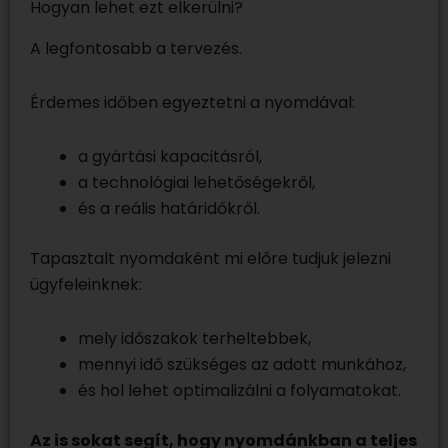
Hogyan lehet ezt elkerülni?
A legfontosabb a tervezés.
Érdemes időben egyeztetni a nyomdával:
a gyártási kapacitásról,
a technológiai lehetőségekről,
és a reális határidőkről.
Tapasztalt nyomdaként mi előre tudjuk jelezni
ügyfeleinknek:
mely időszakok terheltebbek,
mennyi idő szükséges az adott munkához,
és hol lehet optimalizálni a folyamatokat.
Az is sokat segít, hogy nyomdánkban a teljes