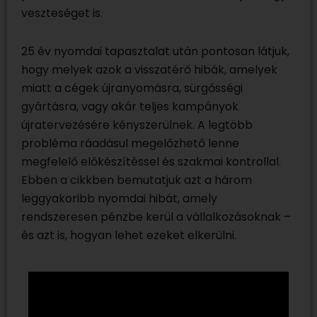
veszteséget is.
25 év nyomdai tapasztalat után pontosan látjuk,
hogy melyek azok a visszatérő hibák, amelyek
miatt a cégek újranyomásra, sürgősségi
gyártásra, vagy akár teljes kampányok
újratervezésére kényszerülnek. A legtöbb
probléma ráadásul megelőzhető lenne
megfelelő előkészítéssel és szakmai kontrollal.
Ebben a cikkben bemutatjuk azt a három
leggyakoribb nyomdai hibát, amely
rendszeresen pénzbe kerül a vállalkozásoknak –
és azt is, hogyan lehet ezeket elkerülni.