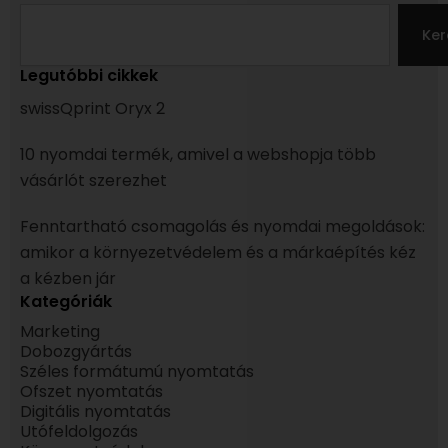
Search
Ker
Legutóbbi cikkek
swissQprint Oryx 2
10 nyomdai termék, amivel a webshopja több
vásárlót szerezhet
Fenntartható csomagolás és nyomdai megoldások:
amikor a környezetvédelem és a márkaépítés kéz
a kézben jár
Kategóriák
Marketing
Dobozgyártás
Széles formátumú nyomtatás
Ofszet nyomtatás
Digitális nyomtatás
Utófeldolgozás