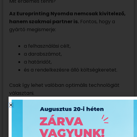
Mit érdemes tenni?
Az Europrinting Nyomda nemcsak kivitelező,
hanem szakmai partner is.
Fontos, hogy a
gyártó megismerje:
a felhasználási célt,
a darabszámot,
a határidőt,
és a rendelkezésre álló költségkeretet.
Csak így lehet valóban optimális technológiát
választani.
Az egyik legnagyobb előnyünk, hogy több
technológiát is saját gépparkkal, házon belül
végzünk. Más nyomdákkal szemben nem
egyetlen gépparkhoz próbáljuk ‘hozzáigazítani’ a