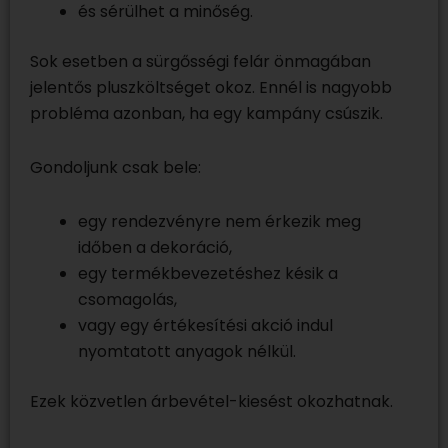
és sérülhet a minőség.
Sok esetben a sürgősségi felár önmagában
jelentős pluszköltséget okoz. Ennél is nagyobb
probléma azonban, ha egy kampány csúszik.
Gondoljunk csak bele:
egy rendezvényre nem érkezik meg
időben a dekoráció,
egy termékbevezetéshez késik a
csomagolás,
vagy egy értékesítési akció indul
nyomtatott anyagok nélkül.
Ezek közvetlen árbevétel-kiesést okozhatnak.