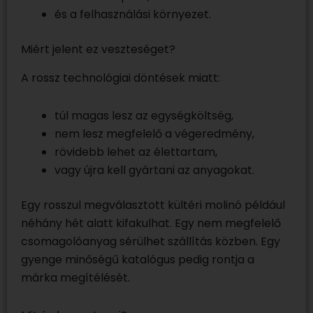
és a felhasználási környezet.
Miért jelent ez veszteséget?
A rossz technológiai döntések miatt:
túl magas lesz az egységköltség,
nem lesz megfelelő a végeredmény,
rövidebb lehet az élettartam,
vagy újra kell gyártani az anyagokat.
Egy rosszul megválasztott kültéri molinó például
néhány hét alatt kifakulhat. Egy nem megfelelő
csomagolóanyag sérülhet szállítás közben. Egy
gyenge minőségű katalógus pedig rontja a
márka megítélését.