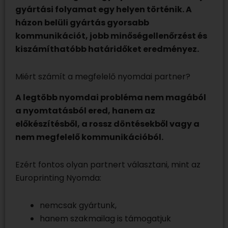
gyártási folyamat egy helyen történik. A
házon belüli gyártás gyorsabb
kommunikációt, jobb minőségellenőrzést és
kiszámíthatóbb határidőket eredményez.
Miért számít a megfelelő nyomdai partner?
A legtöbb nyomdai probléma nem magából
a nyomtatásból ered, hanem az
előkészítésből, a rossz döntésekből vagy a
nem megfelelő kommunikációból.
Ezért fontos olyan partnert választani, mint az
Europrinting Nyomda:
nemcsak gyártunk,
hanem szakmailag is támogatjuk