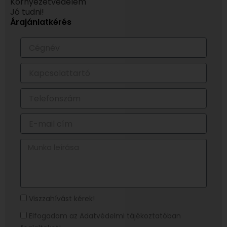
Környezetvédelem
Jó tudni!
Árajánlatkérés
Cégnév
Kapcsolattartó
Telefonszám
E-
mail
cím
Munka
leírása
Visszahívást
Viszzahívást kérek!
kérek!
Elfogadom
Elfogadom az Adatvédelmi tájékoztatóban
az