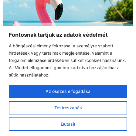
ISO 9001 & 14001 tanúsítvány
Kövessen minket!
L
F
I
Y
i
a
n
o
n
c
s
u
Fontosnak tartjuk az adatok védelmét
k
e
t
t
e
b
a
u
A böngészési élmény fokozása, a személyre szabott
d
o
g
b
hirdetések vagy tartalmak megjelenítése, valamint a
i
o
r
e
forgalom elemzése érdekében sütiket (cookie) használunk.
n
k
a
A "Mindet elfogadom" gombra kattintva hozzájárulhat a
m
sütik használatához.
Az összes elfogadása
Testreszabás
Elutasít
Europrinting Kft. 2001-2026 © Minden jog fenntartva